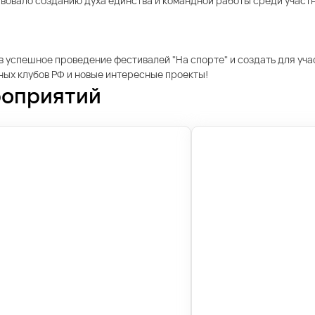
вовало созданию духа единства и командной работы среди участн
д в успешное проведение фестивалей "На спорте" и создать для уч
ых клубов РФ и новые интересные проекты!
роприятий