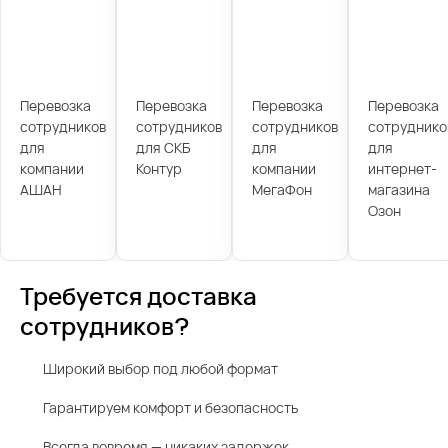
Перевозка
Перевозка
Перевозка
Перевозка
сотрудников
сотрудников
сотрудников
сотруднико
для
для СКБ
для
для
компании
Контур
компании
интернет-
АШАН
МегаФон
магазина
Озон
Требуется доставка
сотрудников?
Широкий выбор под любой формат
Гарантируем комфорт и безопасность
Всегда вовремя — никаких задержек