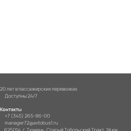
20 лет в пассажирских перевозках
Доступны 24/7
Контакты
+7 (345) 265-86-00
manager72@avtobus1.ru
625014, г. Тюмень, Старый Тобольский Тракт, 2й км,