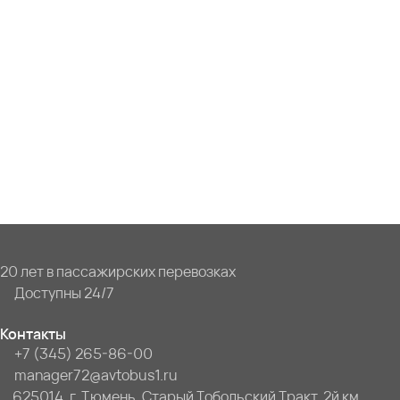
20 лет в пассажирских перевозках
Доступны 24/7
Контакты
+7 (345) 265-86-00
manager72@avtobus1.ru
625014, г. Тюмень, Старый Тобольский Тракт, 2й км,