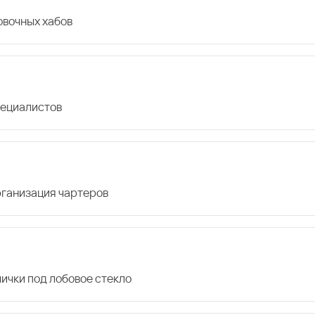
овочных хабов
пециалистов
организация чартеров
лички под лобовое стекло